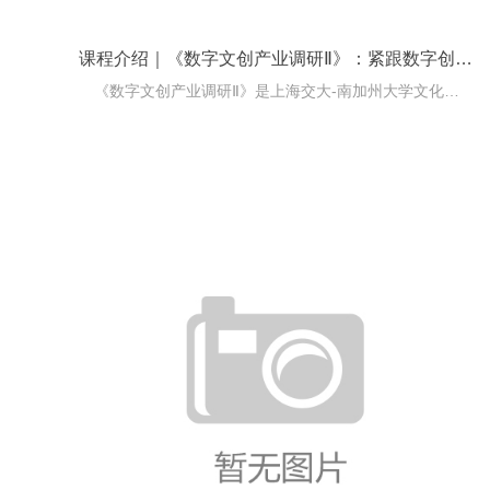
课程介绍｜《数字文创产业调研Ⅱ》：紧跟数字创意产业前沿深化理解
《数字文创产业调研Ⅱ》是上海交大-南加州大学文化创意产业学院数字文创与管理硕士项目的核心课程，旨在深化《数字文创产业调研Ⅰ》的产业认知框架，培养解决复杂产业