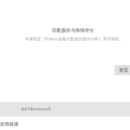
匹配股价与舆情评分
本课程是《Python金融大数据挖掘与分析》系列课的第6版块，主要通过讲解多个金融数据分析的商业案例实战，来更加深入地了解在金融分析领域，如何通过Pytho
首页
琼ICP备xxxxxxxx号
友情链接