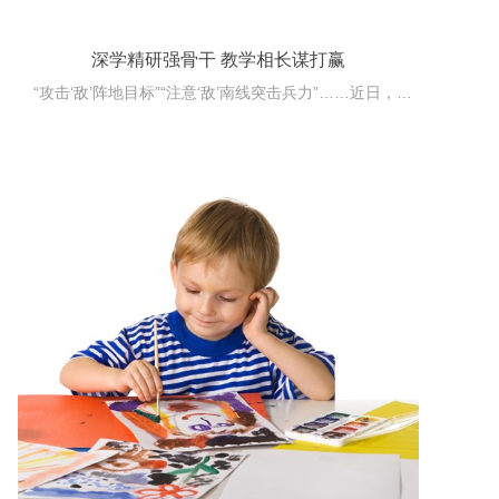
深学精研强骨干 教学相长谋打赢
“攻击‘敌’阵地目标”“注意‘敌’南线突击兵力”……近日，空军指挥学院某大队手工兵棋学习室内，刚完成手工兵棋前置教学课程的学员们，在教员指导下展开红蓝对抗。