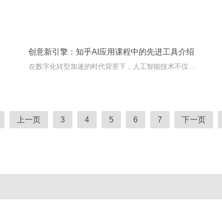
创意新引擎：知乎AI应用课程中的先进工具介绍
在数字化转型加速的时代背景下，人工智能技术不仅革新了传统行业的工作方式，也为艺术创作带来了前所未有的机遇。而知乎AI应用课程正是凭借其强大的品牌背景和前沿的
上一页
3
4
5
6
7
下一页