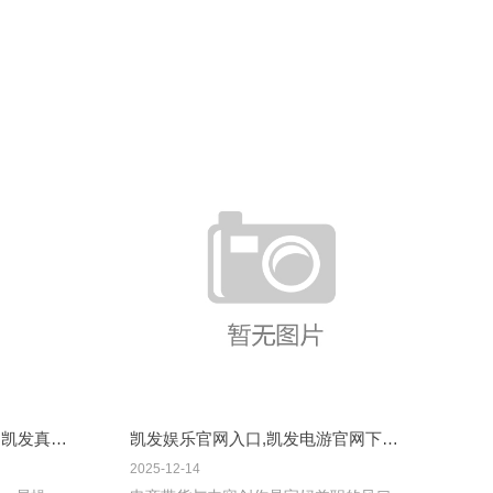
凯发app官方网站首页,k8.com凯发真人线上娱乐_宝妈空闲兼职入门：低门槛线
凯发娱乐官网入口,凯发电游官网下载_宝妈空闲兼职风口：电商带货与内容创作开启副业
2025-12-14