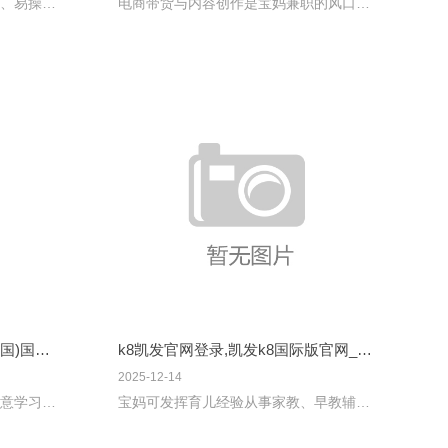
线上任务与数据标注兼职低门槛、易操作，适合时间少的宝妈利用碎片化时间完成，轻松赚取零花钱，是兼职入门的好选择。
电商带货与内容创作是宝妈兼职的风口方向，通过淘宝客或短视频带货，利用碎片化时间创作内容，实现低门槛高潜力的收入增长。
凯发娱乐电脑版k8,凯发·k8(中国)国际娱乐官网入口_宝妈空闲兼职技能变现：设
k8凯发官网登录,凯发k8国际版官网_宝妈空闲兼职攻略：发挥育儿经验，教育类兼职
2025-12-14
设计类兼职适合有设计基础或愿意学习的宝妈，通过平面设计、PPT制作等线上接单，提升技能的同时实现稳定收入。
宝妈可发挥育儿经验从事家教、早教辅导等教育类兼职，通过考证提升竞争力，利用灵活时间安排实现收入与自我价值的双重提升。